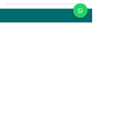
Alize Tatil Köyü
Alanya Cad. No:1 Yeni Foça - İzmir
(Yeni foça yolu 3 km kala solda)
Tel:
+90 232 824 18 18
Fax: +90 232 824 16 97
Foto Galeri
Odalarımız
Ana Sayfa